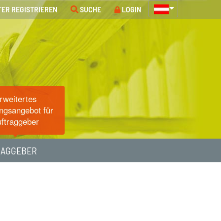
TER REGISTRIEREN
SUCHE
LOGIN
rweitertes
ngsangebot für
ftraggeber
RAGGEBER