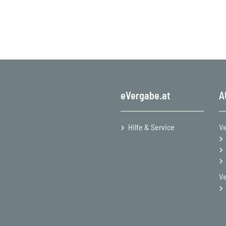
eVergabe.at
A
Hilfe & Service
Ve
V