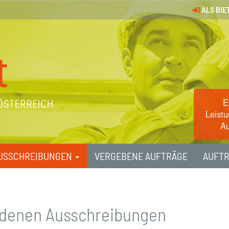
ALS BIE
E
Leistu
Au
USSCHREIBUNGEN
VERGEBENE AUFTRÄGE
AUFT
undenen Ausschreibungen